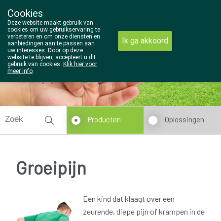
Cookies
Wezel Pharma
Deze website maakt gebruik van
014/810298
cookies om uw gebruikservaring te
verbeteren en om onze diensten en
Ik ga akkoord
aanbiedingen aan te passen aan
uw interesses. Door op deze
website te blijven, accepteert u dit
gebruik van cookies.
Klik hier voor
meer info
.
Vandaag
gesloten
Producten
Oplossingen
Groeipijn
Een kind dat klaagt over een
zeurende, diepe pijn of krampen in de