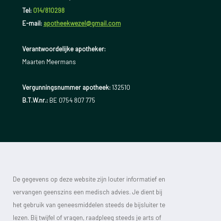
Tel:
014/810298
E-mail:
apotheekwezel@gmail.com
Verantwoordelijke apotheker:
Maarten Meermans
Vergunningsnummer apotheek:
132510
B.T.W.nr.:
BE 0754 807 775
De gegevens op deze website zijn louter informatief en
vervangen geenszins een medisch advies. Je dient bij
het gebruik van geneesmiddelen steeds de bijsluiter te
lezen. Bij twijfel of vragen, raadpleeg steeds je arts of