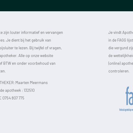
 zijn louter informatief en vervangen
Je vindt Apot
s. Je dient bij het gebruik van
in de FAGG lij
luiter te lezen. Bij twijfel of vragen,
die vergund zi
 apotheker. Alle op onze website
de wettelijkhe
sief BTW en onder voorbehoud van
(online) apot
ten.
controleren.
HEKER: Maarten Meermans
e apotheek :
132510
E 0754 807 775