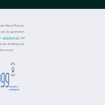
heek Wezel Pharma
st van de apotheken
jn.
www.fagg.be
, dat
id van de Belgische
heken moet