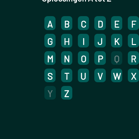
A
B
C
D
E
F
G
H
I
J
K
L
M
N
O
P
Q
R
S
T
U
V
W
X
Y
Z