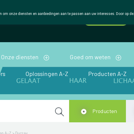
 om onze diensten en aanbiedingen aan te passen aan uw interesses. Door op deze w
Wachtdienst
Vandaag
gesloten
Onze diensten
Goed om weten
rs
Oplossingen A-Z
Producten A-Z
Producten
en A-Z
>
Ducray