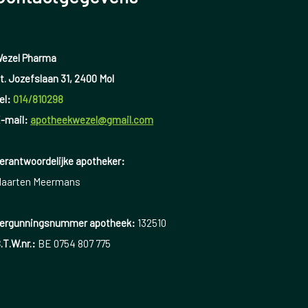
ezel Pharma
t. Jozefslaan 31, 2400 Mol
el:
014/810298
-mail:
apotheekwezel@gmail.com
erantwoordelijke apotheker:
aarten Meermans
ergunningsnummer apotheek:
132510
.T.W.nr.:
BE 0754 807 775