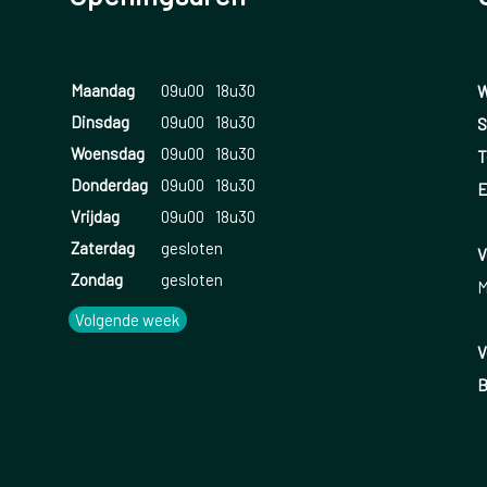
Maandag
09u00
18u30
W
Dinsdag
09u00
18u30
S
Woensdag
09u00
18u30
T
Donderdag
09u00
18u30
E
Vrijdag
09u00
18u30
Zaterdag
gesloten
V
Zondag
gesloten
M
Volgende week
V
B