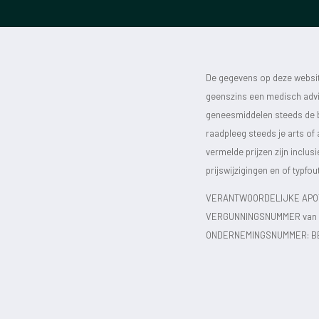
De gegevens op deze website
geenszins een medisch advie
geneesmiddelen steeds de bijs
raadpleeg steeds je arts of
vermelde prijzen zijn inclu
prijswijzigingen en of typfou
VERANTWOORDELIJKE APOT
VERGUNNINGSNUMMER van d
ONDERNEMINGSNUMMER:
B