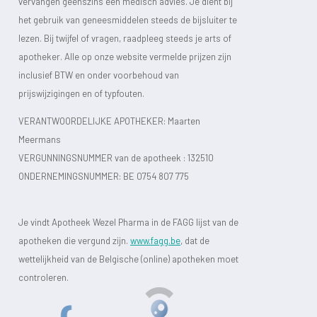
vervangen geenszins een medisch advies. Je dient bij
het gebruik van geneesmiddelen steeds de bijsluiter te
lezen. Bij twijfel of vragen, raadpleeg steeds je arts of
apotheker. Alle op onze website vermelde prijzen zijn
inclusief BTW en onder voorbehoud van
prijswijzigingen en of typfouten.
VERANTWOORDELIJKE APOTHEKER: Maarten
Meermans
VERGUNNINGSNUMMER van de apotheek :
132510
ONDERNEMINGSNUMMER:
BE 0754 807 775
Je vindt Apotheek Wezel Pharma in de FAGG lijst van de
apotheken die vergund zijn.
www.fagg.be
, dat de
wettelijkheid van de Belgische (online) apotheken moet
controleren.