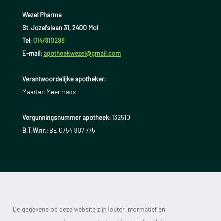
Wezel Pharma
St. Jozefslaan 31, 2400 Mol
Tel:
014/810298
E-mail:
apotheekwezel@gmail.com
Verantwoordelijke apotheker:
Maarten Meermans
Vergunningsnummer apotheek:
132510
B.T.W.nr.:
BE 0754 807 775
De gegevens op deze website zijn louter informatief en