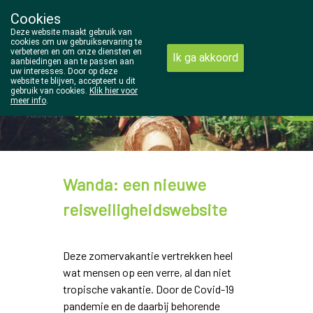
Cookies
Wezel Pharma
Deze website maakt gebruik van
014/810298
cookies om uw gebruikservaring te
verbeteren en om onze diensten en
Ik ga akkoord
aanbiedingen aan te passen aan
uw interesses. Door op deze
website te blijven, accepteert u dit
gebruik van cookies.
Klik hier voor
meer info
.
Vandaag
open tot 18u30
Wanda: een nieuwe
reisveiligheidswebsite
Deze zomervakantie vertrekken heel
wat mensen op een verre, al dan niet
tropische vakantie. Door de Covid-19
pandemie en de daarbij behorende