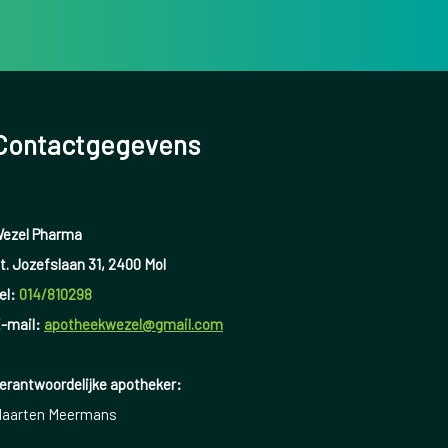
Contactgegevens
ezel Pharma
t. Jozefslaan 31, 2400 Mol
el:
014/810298
-mail:
apotheekwezel@gmail.com
erantwoordelijke apotheker:
aarten Meermans