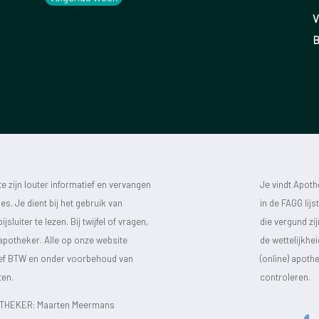
V
B
 zijn louter informatief en vervangen
Je vindt Apot
s. Je dient bij het gebruik van
in de FAGG lij
luiter te lezen. Bij twijfel of vragen,
die vergund zi
 apotheker. Alle op onze website
de wettelijkhe
sief BTW en onder voorbehoud van
(online) apot
ten.
controleren.
HEKER: Maarten Meermans