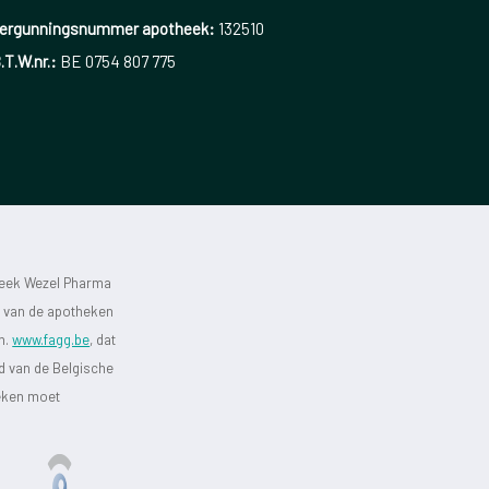
ergunningsnummer apotheek:
132510
.T.W.nr.:
BE 0754 807 775
heek Wezel Pharma
st van de apotheken
jn.
www.fagg.be
, dat
id van de Belgische
heken moet