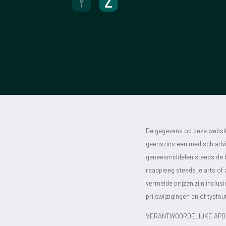
Y
Z
De gegevens op deze website
geenszins een medisch advie
geneesmiddelen steeds de bijs
raadpleeg steeds je arts of
vermelde prijzen zijn inclu
prijswijzigingen en of typfou
VERANTWOORDELIJKE APOT