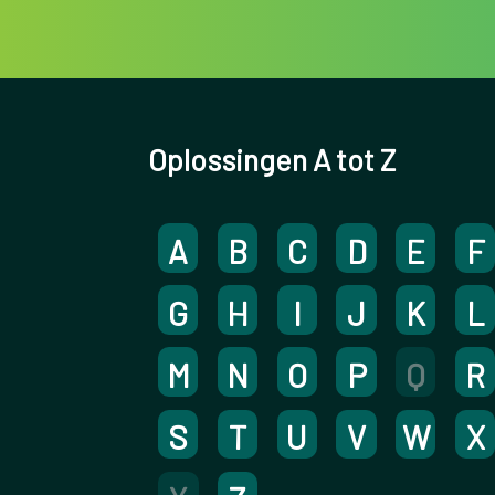
Oplossingen A tot Z
A
B
C
D
E
F
G
H
I
J
K
L
M
N
O
P
Q
R
S
T
U
V
W
X