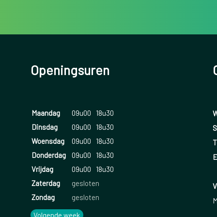
Openingsuren
Maandag
09u00
18u30
W
Dinsdag
09u00
18u30
S
Woensdag
09u00
18u30
T
Donderdag
09u00
18u30
E
Vrijdag
09u00
18u30
Zaterdag
gesloten
V
Zondag
gesloten
M
Volgende week