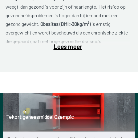
weegt dan gezond is voor zijn of haar lengte. Het risico op
gezondheidsproblemen is hoger dan bij iemand met een
gezond gewicht.
Obesitas (BMI >30kg/m²)
is ernstig
overgewicht en wordt beschouwd als een chronische ziekte
die gepaard gaat met hoge gezondheidsrisico’s.
Lees meer
Bereken je overgewicht
Als je ouder bent dan 20 kan je de berekening van de Quetelet
Index gebruiken, ook wel Body Mass Index genoemd. Deze
methode is een globale indicatie of je een gezond gewicht
hebt. Deel je lichaamsgewicht door je lengte (meters) in het
kwadraat. Stel je bent 1.80 m lang en weegt 75 kilo, dan
bereken je als volgt:
Tekort geneesmiddel Ozempic
BMI = Gewicht / (lengte x lengte)