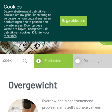
Cookies
Wezel Pharma
Deze website maakt gebruik van
014/810298
cookies om uw gebruikservaring te
verbeteren en om onze diensten en
Ik ga akkoord
aanbiedingen aan te passen aan
uw interesses. Door op deze
website te blijven, accepteert u dit
gebruik van cookies.
Klik hier voor
meer info
.
Vandaag
gesloten
Producten
Oplossingen
Overgewicht
Overgewicht is een toenemend
probleem, er is zelfs sprake van een