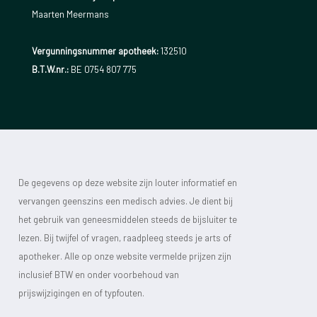
Maarten Meermans
Vergunningsnummer apotheek:
132510
B.T.W.nr.:
BE 0754 807 775
De gegevens op deze website zijn louter informatief en
vervangen geenszins een medisch advies. Je dient bij
het gebruik van geneesmiddelen steeds de bijsluiter te
lezen. Bij twijfel of vragen, raadpleeg steeds je arts of
apotheker. Alle op onze website vermelde prijzen zijn
inclusief BTW en onder voorbehoud van
prijswijzigingen en of typfouten.