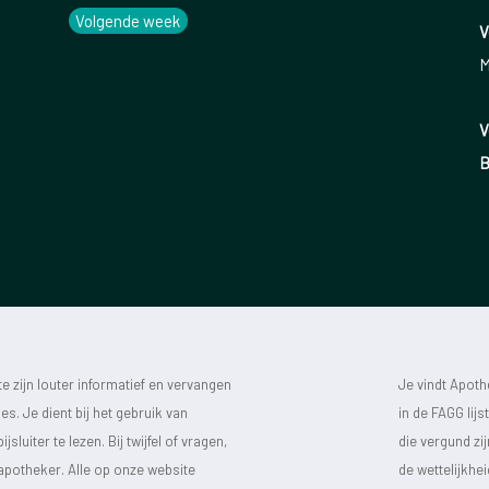
Volgende week
V
M
V
B
 zijn louter informatief en vervangen
Je vindt Apot
s. Je dient bij het gebruik van
in de FAGG lij
luiter te lezen. Bij twijfel of vragen,
die vergund zi
 apotheker. Alle op onze website
de wettelijkhe