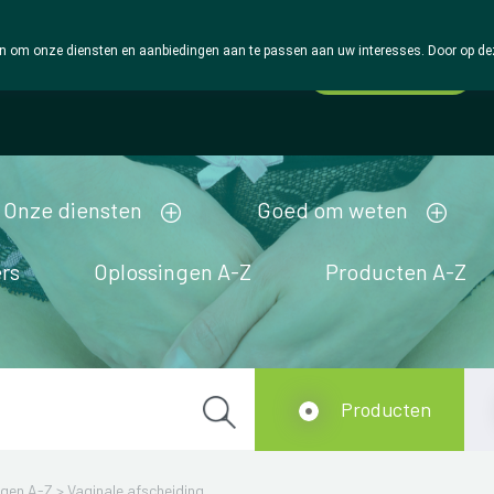
 om onze diensten en aanbiedingen aan te passen aan uw interesses. Door op deze w
Wachtdienst
Vandaag
gesloten
Onze diensten
Goed om weten
rs
Oplossingen A-Z
Producten A-Z
Producten
ngen A-Z
>
Vaginale afscheiding