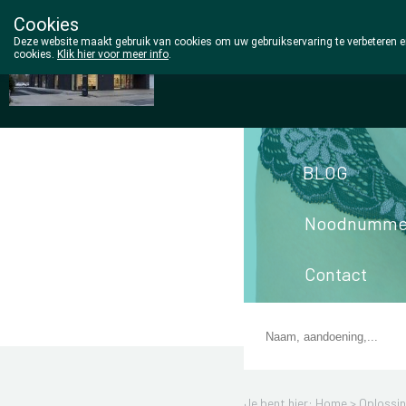
Cookies
Wezel Pharma
Deze website maakt gebruik van cookies om uw gebruikservaring te verbeteren en
cookies.
Klik hier voor meer info
.
014/810298
BLOG
Noodnumme
Contact
Je bent hier: Home >
Oplossi