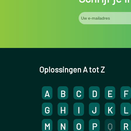
Oplossingen A tot Z
A
B
C
D
E
F
G
H
I
J
K
L
M
N
O
P
Q
R