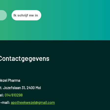
Contactgegevens
ezel Pharma
t. Jozefslaan 31, 2400 Mol
el:
014/810298
-mail:
apotheekwezel@gmail.com