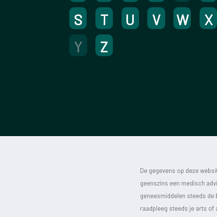
S
T
U
V
W
X
Y
Z
De gegevens op deze website
geenszins een medisch advie
geneesmiddelen steeds de bijs
raadpleeg steeds je arts of