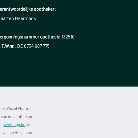
erantwoordelijke apotheker:
aarten Meermans
ergunningsnummer apotheek:
132510
.T.W.nr.:
BE 0754 807 775
heek Wezel Pharma
st van de apotheken
jn.
www.fagg.be
, dat
id van de Belgische