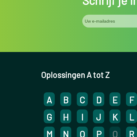
Schrijf je 
Oplossingen A tot Z
A
B
C
D
E
F
G
H
I
J
K
L
M
N
O
P
Q
R