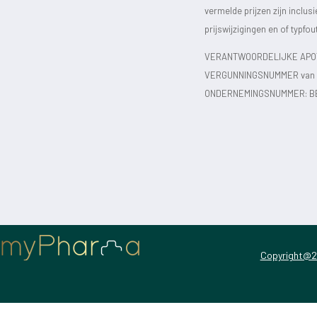
vermelde prijzen zijn inclu
prijswijzigingen en of typfou
VERANTWOORDELIJKE APOT
VERGUNNINGSNUMMER van d
ONDERNEMINGSNUMMER:
B
Copyright@2