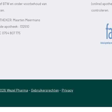
sief BTW en onder voorbehoud van
(online) apot
ten.
controleren.
HEKER: Maarten Meermans
e apotheek :
132510
E 0754 807 775
026 Wezel Pharma
-
Gebruikersrechten
-
Privacy