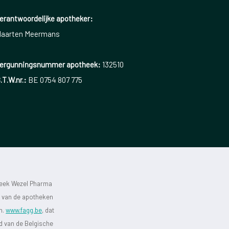
erantwoordelijke apotheker:
aarten Meermans
ergunningsnummer apotheek:
132510
.T.W.nr.:
BE 0754 807 775
heek Wezel Pharma
st van de apotheken
jn.
www.fagg.be
, dat
id van de Belgische