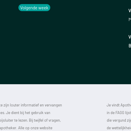
Volgende week
V
M
V
B
 zijn louter informatief en vervangen
Je vindt Apot
s. Je dient bij het gebruik van
in de FAGG lij
luiter te lezen. Bij twijfel of vragen,
die vergund zi
 apotheker. Alle op onze website
de wettelijkhe