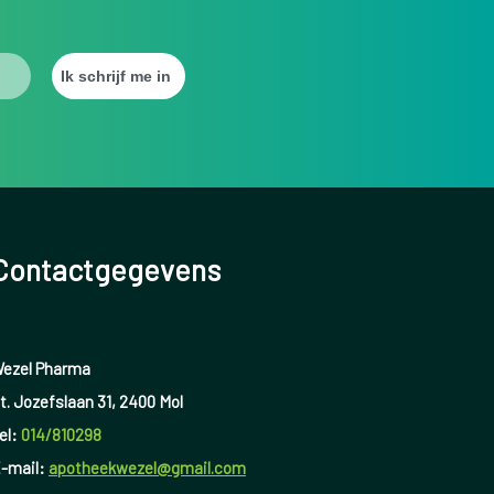
Contactgegevens
ezel Pharma
t. Jozefslaan 31, 2400 Mol
el:
014/810298
-mail:
apotheekwezel@gmail.com