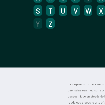
S
T
U
V
W
X
Y
Z
De gegevens op deze website
geenszins een medisch advie
geneesmiddelen steeds de bijs
raadpleeg steeds je arts of