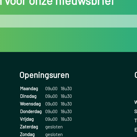
in voor onze nieuwsbrief
Openingsuren
Maandag
09u00
18u30
Dinsdag
09u00
18u30
W
Woensdag
09u00
18u30
S
Donderdag
09u00
18u30
Vrijdag
09u00
18u30
T
Zaterdag
gesloten
E
Zondag
gesloten