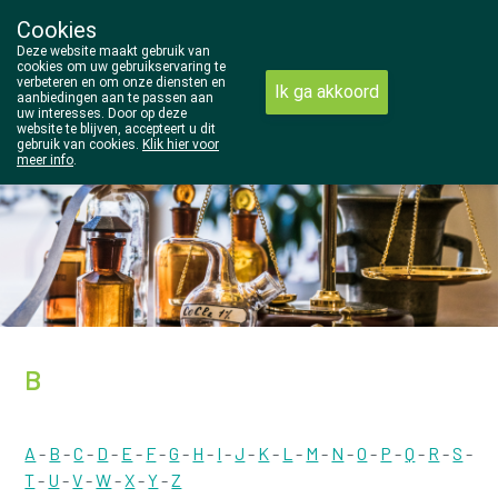
Cookies
Wezel Pharma
Deze website maakt gebruik van
014/810298
cookies om uw gebruikservaring te
verbeteren en om onze diensten en
Ik ga akkoord
aanbiedingen aan te passen aan
uw interesses. Door op deze
website te blijven, accepteert u dit
gebruik van cookies.
Klik hier voor
meer info
.
Vandaag
gesloten
B
A
-
B
-
C
-
D
-
E
-
F
-
G
-
H
-
I
-
J
-
K
-
L
-
M
-
N
-
O
-
P
-
Q
-
R
-
S
-
T
-
U
-
V
-
W
-
X
-
Y
-
Z