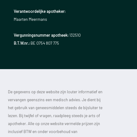
Verantwoordelijke apotheker:
Maarten Meermans
Vergunningsnummer apotheek:
132510
B.T.W.nr.:
BE 0754 807 775
De gegevens op deze website zijn louter informatief en
vervangen geenszins een medisch advies. Je dient bij
het gebruik van geneesmiddelen steeds de bijsluiter te
lezen. Bij twijfel of vragen, raadpleeg steeds je arts of
apotheker. Alle op onze website vermelde prijzen zijn
inclusief BTW en onder voorbehoud van