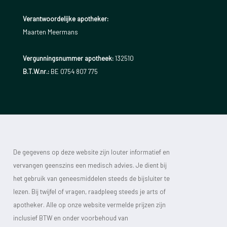
Verantwoordelijke apotheker:
Maarten Meermans
Vergunningsnummer apotheek:
132510
B.T.W.nr.:
BE 0754 807 775
De gegevens op deze website zijn louter informatief en
vervangen geenszins een medisch advies. Je dient bij
het gebruik van geneesmiddelen steeds de bijsluiter te
lezen. Bij twijfel of vragen, raadpleeg steeds je arts of
apotheker. Alle op onze website vermelde prijzen zijn
inclusief BTW en onder voorbehoud van