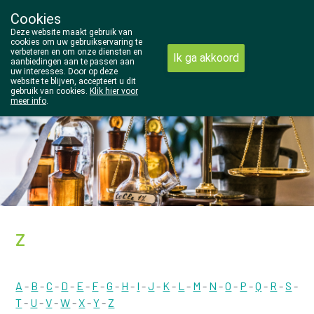
Cookies
Wezel Pharma
Deze website maakt gebruik van
014/810298
cookies om uw gebruikservaring te
verbeteren en om onze diensten en
Ik ga akkoord
aanbiedingen aan te passen aan
uw interesses. Door op deze
website te blijven, accepteert u dit
gebruik van cookies.
Klik hier voor
meer info
.
Vandaag
gesloten
Z
A
-
B
-
C
-
D
-
E
-
F
-
G
-
H
-
I
-
J
-
K
-
L
-
M
-
N
-
O
-
P
-
Q
-
R
-
S
-
T
-
U
-
V
-
W
-
X
-
Y
-
Z