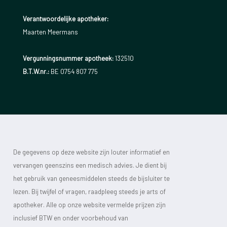
Verantwoordelijke apotheker:
Maarten Meermans
Vergunningsnummer apotheek:
132510
B.T.W.nr.:
BE 0754 807 775
De gegevens op deze website zijn louter informatief en
vervangen geenszins een medisch advies. Je dient bij
het gebruik van geneesmiddelen steeds de bijsluiter te
lezen. Bij twijfel of vragen, raadpleeg steeds je arts of
apotheker. Alle op onze website vermelde prijzen zijn
inclusief BTW en onder voorbehoud van