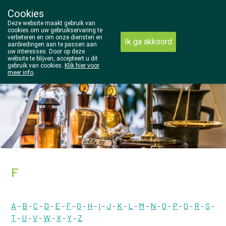
Cookies
Wezel Pharma
Deze website maakt gebruik van
014/810298
cookies om uw gebruikservaring te
verbeteren en om onze diensten en
Ik ga akkoord
aanbiedingen aan te passen aan
uw interesses. Door op deze
website te blijven, accepteert u dit
Vandaag
Nu
gesloten
gebruik van cookies.
Klik hier voor
meer info
.
F
A
-
B
-
C
-
D
-
E
-
F
-
G
-
H
-
I
-
J
-
K
-
L
-
M
-
N
-
O
-
P
-
Q
-
R
-
S
-
T
-
U
-
V
-
W
-
X
-
Y
-
Z