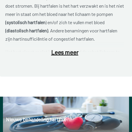
doet stromen. Bij hartfalen is het hart verzwakt en is het niet
meer in staat om het bloed naar het lichaam te pompen
(systolisch hartfalen
) en/of zich te vullen met bloed
(diastolisch hartfalen)
. Andere benamingen voor hartfalen
zijn hartinsufficiëntie of congestief hartfalen.
Lees meer
Het hart slaagt er niet in het bloed goed door het lichaam te
pompen. Dat betekent dat de organen en weefsels in je
lichaam minder goed van bloed, en dus van voedingsstoffen
en zuurstof, worden voorzien. Daardoor word je snel
kortademig en moe. In het begin is vaak slechts één zijde van
het hart aangetast. We spreken van
chronisch hartfalen
aan
de linkerzijde of aan de rechterzijde. Soms blijft het hartfalen
beperkt tot de rechterzijde. Dit geeft vochtophoping in de
weefsels, vooral ter hoogte van je enkels en voeten, die
Nieuwe behandeling hartfalen?
daardoor dikker worden. Bij hartfalen aan de linkerzijde hoop