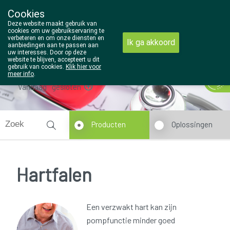
Cookies
Wezel Pharma
Deze website maakt gebruik van
014/810298
cookies om uw gebruikservaring te
verbeteren en om onze diensten en
Ik ga akkoord
aanbiedingen aan te passen aan
uw interesses. Door op deze
website te blijven, accepteert u dit
gebruik van cookies.
Klik hier voor
meer info
.
Vandaag
gesloten
Producten
Oplossingen
Hartfalen
Een verzwakt hart kan zijn
pompfunctie minder goed