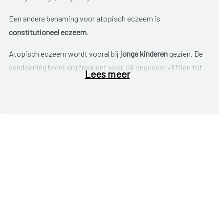
Een andere benaming voor atopisch eczeem is
constitutioneel eczeem
.
Atopisch eczeem wordt vooral bij
jonge kinderen
gezien. De
aandoening komt erg frequent voor, bij ongeveer vijftien tot
Lees meer
twintig procent van de Belgische kinderen. In de meeste
gevallen ontstaat de aandoening voor de leeftijd van één jaar
en verdwijnt ze vanzelf naarmate het kind ouder wordt.
Soms kan het eczeem chronisch voortduren of keren de
aanvallen op latere leeftijd terug.
Atopisch eczeem kan ook op volwassen leeftijd ontstaan.
Typisch voor de aandoening, is dat ze verloopt in
opstoten
(acute fase), afgewisseld door perioden met weinig tot geen
klachten.