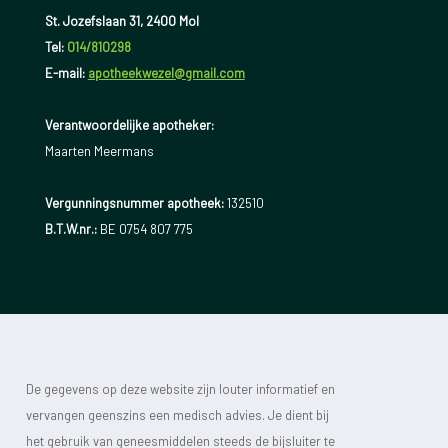
St. Jozefslaan 31, 2400 Mol
Tel:
014/810298
E-mail:
apotheekwezel@gmail.com
Verantwoordelijke apotheker:
Maarten Meermans
Vergunningsnummer apotheek:
132510
B.T.W.nr.:
BE 0754 807 775
De gegevens op deze website zijn louter informatief en
vervangen geenszins een medisch advies. Je dient bij
het gebruik van geneesmiddelen steeds de bijsluiter te