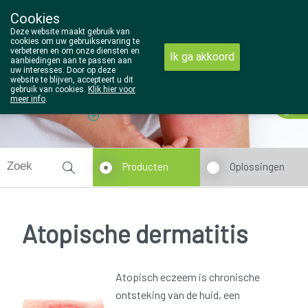
Cookies
Wezel Pharma
Deze website maakt gebruik van
014/810298
cookies om uw gebruikservaring te
verbeteren en om onze diensten en
Ik ga akkoord
aanbiedingen aan te passen aan
uw interesses. Door op deze
website te blijven, accepteert u dit
gebruik van cookies.
Klik hier voor
Vandaag
Nu
gesloten
meer info
.
Producten
Oplossingen
Atopische dermatitis
Atopisch eczeem is chronische
ontsteking van de huid, een