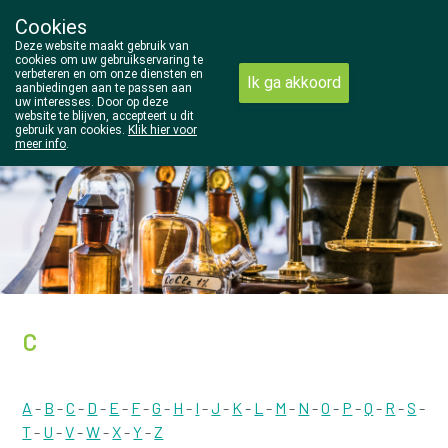
Cookies
Wezel Pharma
Deze website maakt gebruik van
014/810298
cookies om uw gebruikservaring te
verbeteren en om onze diensten en
Ik ga akkoord
aanbiedingen aan te passen aan
uw interesses. Door op deze
website te blijven, accepteert u dit
gebruik van cookies.
Klik hier voor
meer info
.
Vandaag
gesloten
C
A
-
B
-
C
-
D
-
E
-
F
-
G
-
H
-
I
-
J
-
K
-
L
-
M
-
N
-
O
-
P
-
Q
-
R
-
S
-
T
-
U
-
V
-
W
-
X
-
Y
-
Z